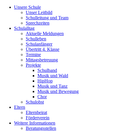
Unsere Schule
Unser Leitbild
Schulleitung und Team
Sprechzeiten
Schulalltag
Aktuelle Meldungen
Schulleben
Schulanfänger
Übertritt 4. Klasse
Termine
Mittagsbetreuung
Projekte
Schulband
Musik und Wald
HipHop
Musik und Tanz
Musik und Bewegung
Chor
Schulobst
Eltern
Elternbeirat
Förderverein
Weitere Informationen
Beratungsstellen