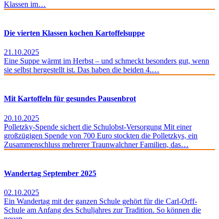
Klassen im…
Die vierten Klassen kochen Kartoffelsuppe
21.10.2025
Eine Suppe wärmt im Herbst – und schmeckt besonders gut, wenn
sie selbst hergestellt ist. Das haben die beiden 4.…
Mit Kartoffeln für gesundes Pausenbrot
20.10.2025
Polletzky-Spende sichert die Schulobst-Versorgung Mit einer
großzügigen Spende von 700 Euro stockten die Polletzkys, ein
Zusammenschluss mehrerer Traunwalchner Familien, das…
Wandertag September 2025
02.10.2025
Ein Wandertag mit der ganzen Schule gehört für die Carl-Orff-
Schule am Anfang des Schuljahres zur Tradition. So können die
neuen…