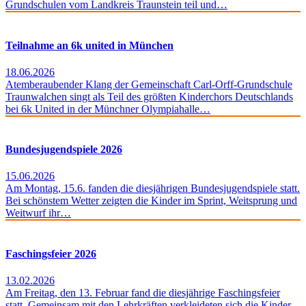
Grundschulen vom Landkreis Traunstein teil und…
Teilnahme an 6k united in München
18.06.2026
Atemberaubender Klang der Gemeinschaft Carl-Orff-Grundschule
Traunwalchen singt als Teil des größten Kinderchors Deutschlands
bei 6k United in der Münchner Olympiahalle…
Bundesjugendspiele 2026
15.06.2026
Am Montag, 15.6. fanden die diesjährigen Bundesjugendspiele statt.
Bei schönstem Wetter zeigten die Kinder im Sprint, Weitsprung und
Weitwurf ihr…
Faschingsfeier 2026
13.02.2026
Am Freitag, den 13. Februar fand die diesjährige Faschingsfeier
statt. Gemeinsam mit den Lehrkräften verkleideten sich die Kinder