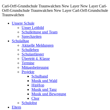
Carl-Orff-Grundschule Traunwalchen
New Layer
New Layer
Carl-
Orff-Grundschule Traunwalchen
New Layer
Carl-Orff-Grundschule
Traunwalchen
Unsere Schule
Unser Leitbild
Schulleitung und Team
Sprechzeiten
Schulalltag
Aktuelle Meldungen
Schulleben
Schulanfänger
Übertritt 4. Klasse
Termine
Mittagsbetreuung
Projekte
Schulband
Musik und Wald
HipHop
Musik und Tanz
Musik und Bewegung
Chor
Schulobst
Eltern