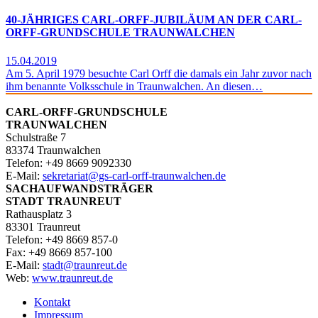
40-JÄHRIGES CARL-ORFF-JUBILÄUM AN DER CARL-
ORFF-GRUNDSCHULE TRAUNWALCHEN
15.04.2019
Am 5. April 1979 besuchte Carl Orff die damals ein Jahr zuvor nach
ihm benannte Volksschule in Traunwalchen. An diesen…
CARL-ORFF-GRUNDSCHULE
TRAUNWALCHEN
Schulstraße 7
83374 Traunwalchen
Telefon: +49 8669 9092330
E‑Mail:
sekretariat@gs-carl-orff-traunwalchen.de
SACHAUFWANDSTRÄGER
STADT TRAUNREUT
Rathausplatz 3
83301 Traunreut
Telefon: +49 8669 857-0
Fax: +49 8669 857-100
E‑Mail:
stadt@traunreut.de
Web:
www.traunreut.de
Kontakt
Impressum