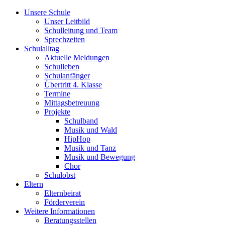
Unsere Schule
Unser Leitbild
Schulleitung und Team
Sprechzeiten
Schulalltag
Aktuelle Meldungen
Schulleben
Schulanfänger
Übertritt 4. Klasse
Termine
Mittagsbetreuung
Projekte
Schulband
Musik und Wald
HipHop
Musik und Tanz
Musik und Bewegung
Chor
Schulobst
Eltern
Elternbeirat
Förderverein
Weitere Informationen
Beratungsstellen